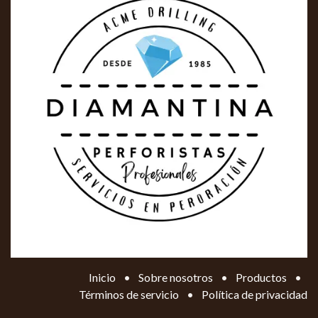
Inicio
•
Sobre nosotros
•
Productos
•
Términos de servicio
•
Política de privacidad